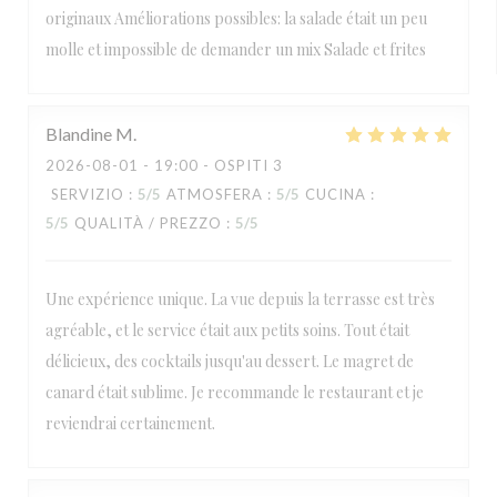
originaux Améliorations possibles: la salade était un peu
molle et impossible de demander un mix Salade et frites
Blandine
M
2026-08-01
- 19:00 - OSPITI 3
SERVIZIO
:
5
/5
ATMOSFERA
:
5
/5
CUCINA
:
5
/5
QUALITÀ / PREZZO
:
5
/5
Une expérience unique. La vue depuis la terrasse est très
agréable, et le service était aux petits soins. Tout était
délicieux, des cocktails jusqu'au dessert. Le magret de
canard était sublime. Je recommande le restaurant et je
reviendrai certainement.