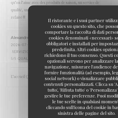
qu’on l’aime avec des produits de saison, un service de
qualité, une équipe attentionnée, un cadre magnifique. A
refaire !!!
Il ristorante e i suoi partner utiliz
cookies su questo sito, che poss
comportare la raccolta di dati person
cookies denominati «necessari» s
Alexandre
L
obbligatori e installati per imposta
2026-07-23
- 19:00 - OSPITI 3
predefinita. Altri cookies opziona
SERVIZIO
:
5
/5
ATMOSFERA
:
5
/5
CUCINA
:
richiedono il tuo consenso. Questi c
5
/5
QUALITÀ / PREZZO
:
5
/5
opzionali servono per analizzare la
navigazione, misurare l'audience del
fornire funzionalità (ad esempio, leg
L’accueil Qualité du service Le site: en bord de Seine
social network) o visualizzare pubbli
contenuti personalizzati. Clicca su 'A
tutto', 'Rifiuta tutto' o 'Personalizza
gestire le tue preferenze. Puoi modi
1
2
3
le tue scelte in qualsiasi momen
cliccando sull'icona del cookie in ba
sinistra delle pagine del sito.