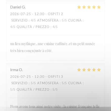
Daniel
G
2026-07-25
- 12:30 - OSPITI 2
SERVIZIO
:
4
/5
ATMOSFERA
:
5
/5
CUCINA
:
4
/5
QUALITÀ / PREZZO
:
4
/5
un lieu mythique...une cuisine raffinée..et un petit musée
très bien conçu juste à côté.
Irma
O
2026-07-25
- 12:30 - OSPITI 3
SERVIZIO
:
5
/5
ATMOSFERA
:
5
/5
CUCINA
:
5
/5
QUALITÀ / PREZZO
:
5
/5
Nous avons tous aimé notre visite : la cuisine française telle