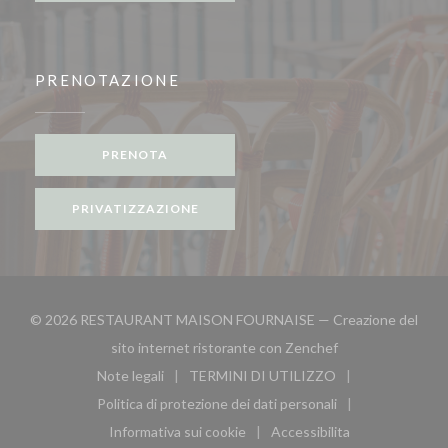
PRENOTAZIONE
PRENOTA
PRIVATIZZAZIONE
© 2026 RESTAURANT MAISON FOURNAISE — Creazione del
((apre una nuova f
sito internet ristorante con
Zenchef
Note legali
TERMINI DI UTILIZZO
((apre una nuova finestra))
((apre una nuova finestra))
Politica di protezione dei dati personali
((apre una nuova finestra))
Informativa sui cookie
Accessibilita
((apre una nuova finestra))
((apre una nuova finest