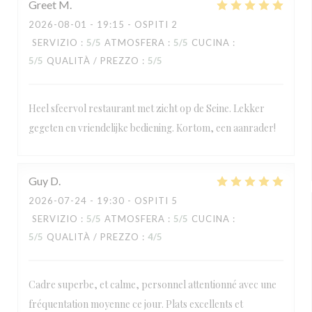
Greet
M
2026-08-01
- 19:15 - OSPITI 2
SERVIZIO
:
5
/5
ATMOSFERA
:
5
/5
CUCINA
:
5
/5
QUALITÀ / PREZZO
:
5
/5
Heel sfeervol restaurant met zicht op de Seine. Lekker
gegeten en vriendelijke bediening. Kortom, een aanrader!
Guy
D
2026-07-24
- 19:30 - OSPITI 5
SERVIZIO
:
5
/5
ATMOSFERA
:
5
/5
CUCINA
:
5
/5
QUALITÀ / PREZZO
:
4
/5
Cadre superbe, et calme, personnel attentionné avec une
fréquentation moyenne ce jour. Plats excellents et