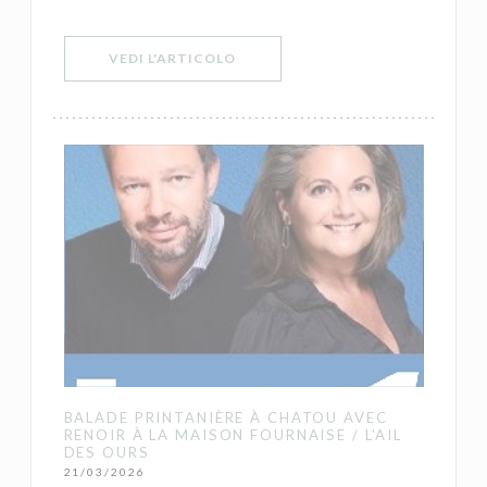
((APRE UNA NUOVA FINESTRA))
VEDI L'ARTICOLO
BALADE PRINTANIÈRE À CHATOU AVEC
RENOIR À LA MAISON FOURNAISE / L'AIL
DES OURS
21/03/2026