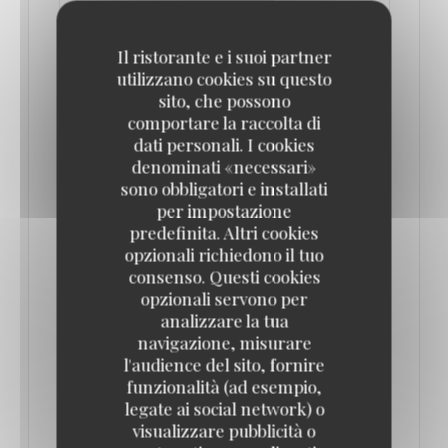
Il ristorante e i suoi partner
utilizzano cookies su questo
sito, che possono
comportare la raccolta di
dati personali. I cookies
denominati «necessari»
sono obbligatori e installati
per impostazione
predefinita. Altri cookies
DÉJEUNER DES CANOTIERS À LA MAISON
opzionali richiedono il tuo
FOURNAISE DE CHATOU, UN MENU
consenso. Questi cookies
INSPIRÉ DU TABLEAU D'AUGUSTE RENOIR
opzionali servono per
24/04/2026
analizzare la tua
navigazione, misurare
l'audience del sito, fornire
À l'occasion de l'exposition "Renoir et l'amour. La
funzionalità (ad esempio,
modernité heureuse (1865-1885)" qui se tient au
legate ai social network) o
Musée d'Orsay jusqu'au 19 juillet 2026, la Maison
visualizzare pubblicità o
Fournaise à Chatou propose un menu "Déjeuner