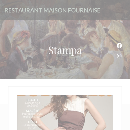
Personalizzazione delle tue scelte sui cookie
RESTAURANT MAISON FOURNAISE
Stampa
Face
Inst