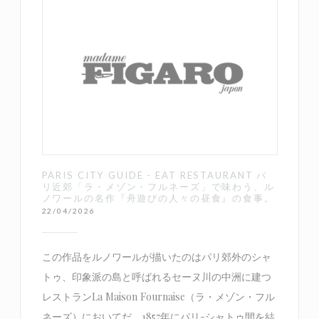
PARIS CITY GUIDE - EAT RESTAURANT パ
リ近郊「ラ・メゾン・フルネーズ」で味わう、ル
ノワールの名作『舟遊びの人々の昼食』の食事。
22/04/2026
この作品をルノワールが描いたのはパリ郊外のシャ
トゥ、印象派の島と呼ばれるセーヌ川の中洲に建つ
レストランLa Maison Fournaise（ラ・メゾン・フル
ネーズ）においてだ。1857年にパリ-シャトゥ間を結