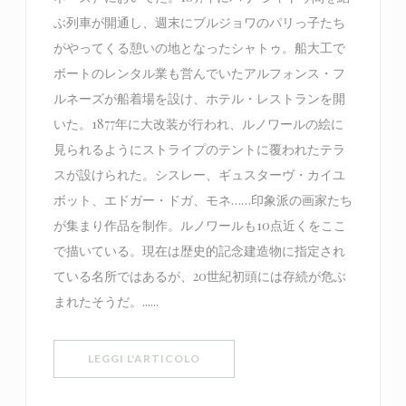
ぶ列車が開通し、週末にブルジョワのパリっ子たち
がやってくる憩いの地となったシャトゥ。船大工で
ボートのレンタル業も営んでいたアルフォンス・フ
ルネーズが船着場を設け、ホテル・レストランを開
いた。1877年に大改装が行われ、ルノワールの絵に
見られるようにストライプのテントに覆われたテラ
スが設けられた。シスレー、ギュスターヴ・カイユ
ボット、エドガー・ドガ、モネ……印象派の画家たち
が集まり作品を制作。ルノワールも10点近くをここ
で描いている。現在は歴史的記念建造物に指定され
ている名所ではあるが、20世紀初頭には存続が危ぶ
まれたそうだ。......
((APRE UNA NUOVA FINESTRA))
LEGGI L'ARTICOLO