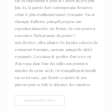
l'île en empruntant le pont de Chatou un peu plus
loin. Ici, la galerie d'art contemporaine Bessières
cotoie le plus traditionnel musée Fournaise. Pas si
classique d'ailleurs, puisqu'il propose une
exposition immersive sur Renoir, où vous pourrez
rencontrer l'hologramme du peintre !
uste derrière, allez admirer les façades colorées du
restaurant Fournaise, ancienne guinguette-hôtel
renommée. L'occasion de profiter d'un verre ou
d'un repas dans l'une des salles aux peintures
murales du 19ème siècle. Ou tranquillement installé
sur sa terrasse, que Renoir a capturé de son
pinceau pour sa toile Le déjeuner des canotiers.
((APRE UNA NUOVA FINESTRA))
LEGGI L'ARTICOLO