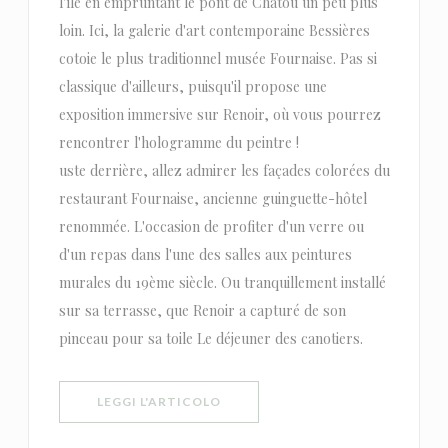
l'île en empruntant le pont de Chatou un peu plus
loin. Ici, la galerie d'art contemporaine Bessières
cotoie le plus traditionnel musée Fournaise. Pas si
classique d'ailleurs, puisqu'il propose une
exposition immersive sur Renoir, où vous pourrez
rencontrer l'hologramme du peintre !
uste derrière, allez admirer les façades colorées du
restaurant Fournaise, ancienne guinguette-hôtel
renommée. L'occasion de profiter d'un verre ou
d'un repas dans l'une des salles aux peintures
murales du 19ème siècle. Ou tranquillement installé
sur sa terrasse, que Renoir a capturé de son
pinceau pour sa toile Le déjeuner des canotiers.
((APRE UNA NUOVA FINESTRA))
LEGGI L'ARTICOLO