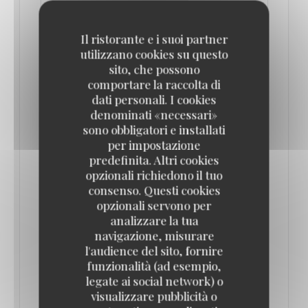
Il ristorante e i suoi partner
utilizzano cookies su questo
sito, che possono
comportare la raccolta di
dati personali. I cookies
denominati «necessari»
sono obbligatori e installati
per impostazione
predefinita. Altri cookies
DÉJEUNER DES CANOTIERS À LA MAISON
opzionali richiedono il tuo
FOURNAISE DE CHATOU, UN MENU
consenso. Questi cookies
INSPIRÉ DU TABLEAU D'AUGUSTE RENOIR
opzionali servono per
24/04/2026
analizzare la tua
navigazione, misurare
l'audience del sito, fornire
À l'occasion de l'exposition "Renoir et l'amour. La
funzionalità (ad esempio,
modernité heureuse (1865-1885)" qui se tient au
legate ai social network) o
Musée d'Orsay jusqu'au 19 juillet 2026, la Maison
visualizzare pubblicità o
Fournaise à Chatou propose un menu "Déjeuner