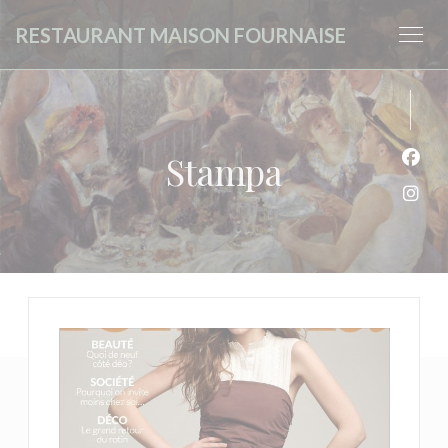
Personalizzazione delle tue scelte sui cookie
RESTAURANT MAISON FOURNAISE
Stampa
Face
Inst