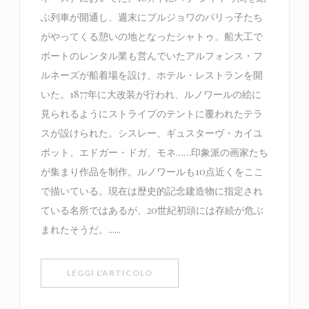
ぶ列車が開通し、週末にブルジョワのパリっ子たち
がやってくる憩いの地となったシャトゥ。船大工で
ボートのレンタル業も営んでいたアルフォンス・フ
ルネーズが船着場を設け、ホテル・レストランを開
いた。1877年に大改装が行われ、ルノワールの絵に
見られるようにストライプのテントに覆われたテラ
スが設けられた。シスレー、ギュスターヴ・カイユ
ボット、エドガー・ドガ、モネ……印象派の画家たち
が集まり作品を制作。ルノワールも10点近くをここ
で描いている。現在は歴史的記念建造物に指定され
ている名所ではあるが、20世紀初頭には存続が危ぶ
まれたそうだ。......
((APRE UNA NUOVA FINESTRA))
LEGGI L'ARTICOLO