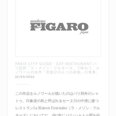
PARIS CITY GUIDE - EAT RESTAURANT パ
リ近郊「ラ・メゾン・フルネーズ」で味わう、ル
ノワールの名作『舟遊びの人々の昼食』の食事。
22/04/2026
この作品をルノワールが描いたのはパリ郊外のシャ
トゥ、印象派の島と呼ばれるセーヌ川の中洲に建つ
レストランLa Maison Fournaise（ラ・メゾン・フル
ネーズ）においてだ。1857年にパリ-シャトゥ間を結