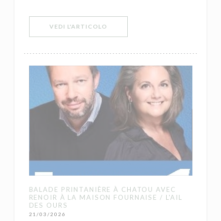
((APRE UNA NUOVA FINESTRA))
VEDI L'ARTICOLO
BALADE PRINTANIÈRE À CHATOU AVEC
RENOIR À LA MAISON FOURNAISE / L'AIL
DES OURS
21/03/2026