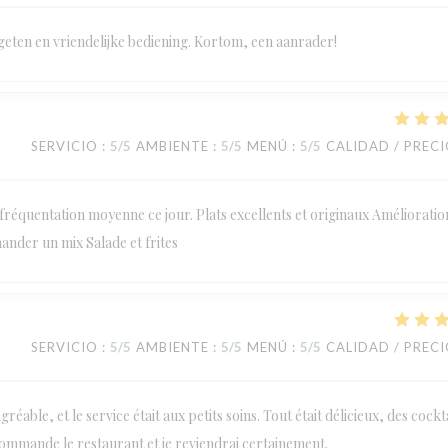
geten en vriendelijke bediening. Kortom, een aanrader!
SERVICIO
:
5
/5
AMBIENTE
:
5
/5
MENÚ
:
5
/5
CALIDAD / PREC
réquentation moyenne ce jour. Plats excellents et originaux Amélioratio
mander un mix Salade et frites
SERVICIO
:
5
/5
AMBIENTE
:
5
/5
MENÚ
:
5
/5
CALIDAD / PREC
éable, et le service était aux petits soins. Tout était délicieux, des cockt
commande le restaurant et je reviendrai certainement.