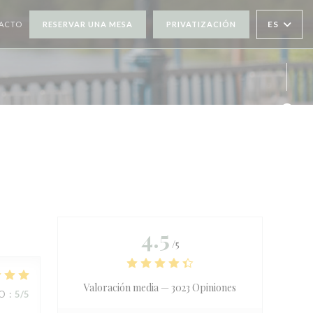
ES
TACTO
RESERVAR UNA MESA
PRIVATIZACIÓN
UEVA VENTANA))
Face
Inst
4.5
/5
Valoración media —
3023 Opiniones
IO
:
5
/5