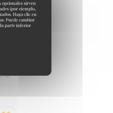
s opcionales sirven
IO
:
4
/5
dades (por ejemplo,
zados. Haga clic en
cias. Puede cambiar
a parte inferior
IO
:
5
/5
IO
:
4
/5