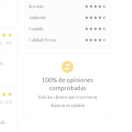
Servicio
Ambiente
Comida
Calidad/Precio
IO
:
4
/5
ns
100% de opiniones
comprobadas
Solo los clientes que reservaron
IO
:
5
/5
dejaron su opinión
ails