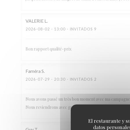
VALERIE
L
2026-08-02
- 13:00 - INVITADOS 9
Bon rapport qualité-prix
Faméra
S
2026-07-29
- 20:30 - INVITADOS 2
Nous avons passé un très bon moment avec ma campagne. M
Nous reviendrons avec grand plaisir. Merci
El restaurante y su
datos personales
Guy
T