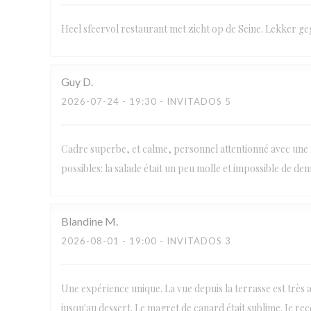
Heel sfeervol restaurant met zicht op de Seine. Lekker ge
Guy
D
2026-07-24
- 19:30 - INVITADOS 5
Cadre superbe, et calme, personnel attentionné avec une f
possibles: la salade était un peu molle et impossible de de
Blandine
M
2026-08-01
- 19:00 - INVITADOS 3
Une expérience unique. La vue depuis la terrasse est très agr
jusqu'au dessert. Le magret de canard était sublime. Je re