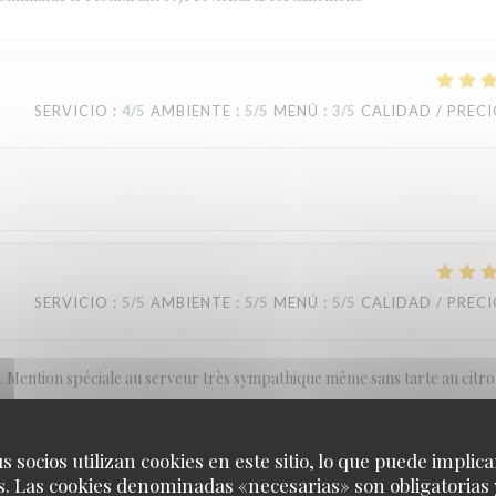
SERVICIO
:
4
/5
AMBIENTE
:
5
/5
MENÚ
:
3
/5
CALIDAD / PREC
SERVICIO
:
5
/5
AMBIENTE
:
5
/5
MENÚ
:
5
/5
CALIDAD / PREC
ention spéciale au serveur très sympathique même sans tarte au citro
s socios utilizan cookies en este sitio, lo que puede implica
. Las cookies denominadas «necesarias» son obligatorias 