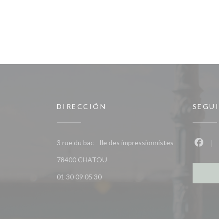
DIRECCIÓN
SEGU
3 rue du bac - Ile des impressionnistes
Faceb
((abre en una nueva ventana))
78400 CHATOU
01 30 09 05 30