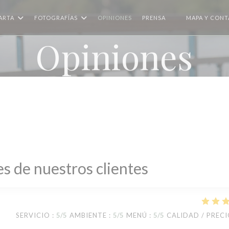
ARTA
FOTOGRAFÍAS
OPINIONES
PRENSA
MAPA Y CON
((ABRE EN UNA N
Opiniones
s de nuestros clientes
SERVICIO
:
5
/5
AMBIENTE
:
5
/5
MENÚ
:
5
/5
CALIDAD / PREC