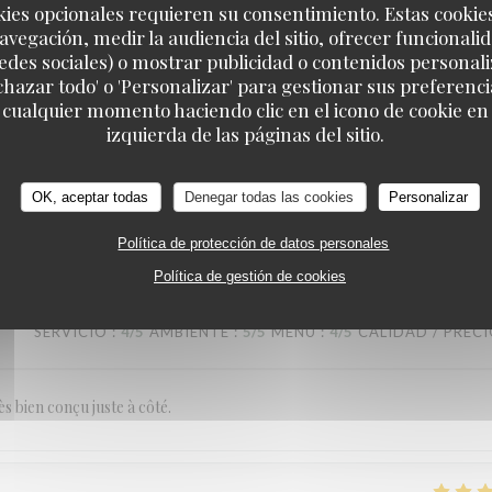
kies opcionales requieren su consentimiento. Estas cookie
SERVICIO
:
5
/5
AMBIENTE
:
5
/5
MENÚ
:
3
/5
CALIDAD / PREC
avegación, medir la audiencia del sitio, ofrecer funcionali
edes sociales) o mostrar publicidad o contenidos personali
echazar todo' o 'Personalizar' para gestionar sus preferen
es grited
 cualquier momento haciendo clic en el icono de cookie en l
RESTAURANT MAISON FOURNAISE
izquierda de las páginas del sitio.
OK, aceptar todas
Denegar todas las cookies
Personalizar
SERVICIO
:
5
/5
AMBIENTE
:
5
/5
MENÚ
:
5
/5
CALIDAD / PREC
Política de protección de datos personales
Política de gestión de cookies
SERVICIO
:
4
/5
AMBIENTE
:
5
/5
MENÚ
:
4
/5
CALIDAD / PREC
ès bien conçu juste à côté.