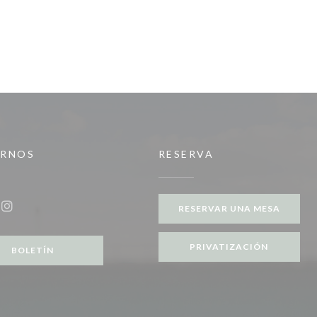
IRNOS
RESERVA
RESERVAR UNA MESA
ook ((abre en una nueva ventana))
Instagram ((abre en una nueva ventana))
PRIVATIZACIÓN
BOLETÍN