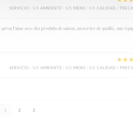
SERVICIO
:
5
/5
AMBIENTE
:
5
/5
MENÚ
:
5
/5
CALIDAD / PREC
le qu’on l’aime avec des produits de saison, un service de qualité, une équ
SERVICIO
:
5
/5
AMBIENTE
:
5
/5
MENÚ
:
5
/5
CALIDAD / PREC
1
2
3