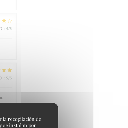
IO
:
4
/5
IO
:
5
/5
n.
r la recopilación de
y se instalan por