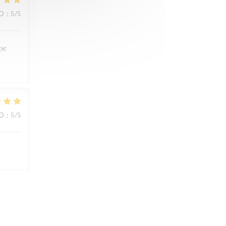
IO
:
5
/5
ipe
IO
:
5
/5