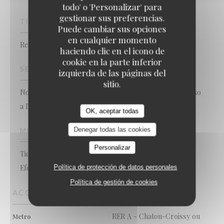
todo' o 'Personalizar' para
gestionar sus preferencias.
TIPO DE NEGOCIO
Puede cambiar sus opciones
en cualquier momento
Restaurante francés tradicional
haciendo clic en el icono de
cookie en la parte inferior
SERVICIOS
izquierda de las páginas del
sitio.
No se acceptan animales, Privatización, Terraza, Acceso
a Discapacitados, WiFi
OK, aceptar todas
Denegar todas las cookies
MÉTODOS DE PAGO
Personalizar
Ticket Restaurant, Pago móvil, Contactless Payment,
Efectivo, Visa, Tarjeta de Crédito
Política de protección de datos personales
Política de gestión de cookies
ACCESO
RER A - Chatou-Croissy ou
Metro