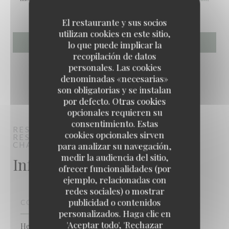
El restaurante y sus socios
utilizan cookies en este sitio,
lo que puede implicar la
recopilación de datos
personales. Las cookies
denominadas «necesarias»
son obligatorias y se instalan
por defecto. Otras cookies
opcionales requieren su
consentimiento. Estas
RESTAURANT MAISON FOURNAISE
cookies opcionales sirven
RESTAURANTE FRANCÉS TRADICIONAL
CHATOU
para analizar su navegación,
medir la audiencia del sitio,
Información general
ofrecer funcionalidades (por
ejemplo, relacionadas con
redes sociales) o mostrar
publicidad o contenidos
COCINA
personalizados. Haga clic en
RESTAURANT MAISON FOURNAISE
'Aceptar todo', 'Rechazar
Hecho en casa, productos frescos, tradicional