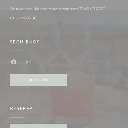
((abre en 
3 rue du bac - Ile des impressionnistes 78400 CHATOU
01 30 09 05 30
SEGUIRNOS
Facebook ((abre en una nueva ventana))
Instagram ((abre en una nueva ventana))
BOLETÍN
RESERVA