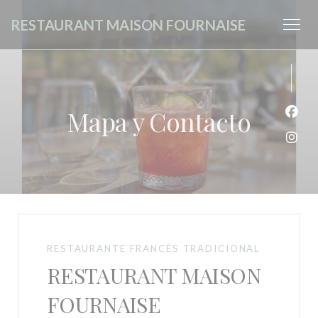
Personalización de sus opciones de cookies
RESTAURANT MAISON FOURNAISE
Mapa y Contacto
Face
Inst
RESTAURANTE FRANCÉS TRADICIONAL
RESTAURANT MAISON
FOURNAISE