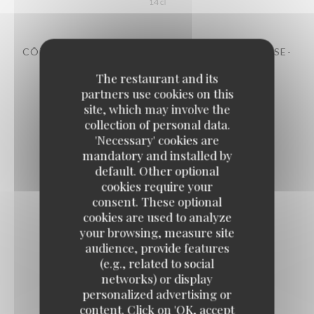
14 cl
CÔTES DE PROVENCE -AOP –LAMPE DE MÉDUSE-
CHÂTEAU SAINTE ROSELINE 2024
The restaurant and its
12,00 EUR
partners use cookies on this
14 cl
site, which may involve the
collection of personal data.
'Necessary' cookies are
Les rouges
mandatory and installed by
default. Other optional
cookies require your
CÔTES-DU-RHÔNE MAISON DELAS 2022
consent. These optional
7,00 EUR
cookies are used to analyze
14 cl
your browsing, measure site
audience, provide features
(e.g., related to social
networks) or display
LANGUEDOC DOMAINE DE L'OSTAL 2022
personalized advertising or
8,00 EUR
content. Click on 'OK, accept
14 cl