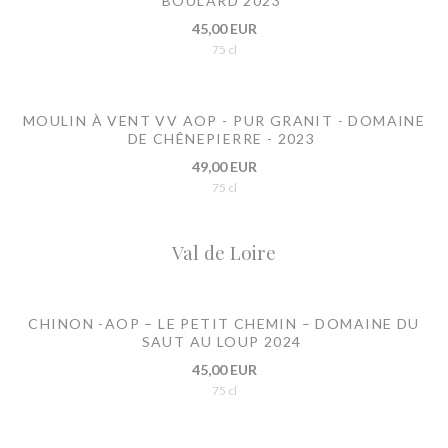
BOULARD 2023
45,00 EUR
75 cl
MOULIN À VENT VV AOP - PUR GRANIT - DOMAINE
DE CHÊNEPIERRE - 2023
49,00 EUR
75 cl
Val de Loire
CHINON -AOP – LE PETIT CHEMIN – DOMAINE DU
SAUT AU LOUP 2024
45,00 EUR
75 cl