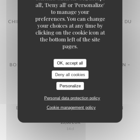
RESTAURANT MAISON FOURNAISE
all', 'Deny all' or 'Personalize'
to manage your
preferences. You can change
CHINON - AOP – LE PETIT CHEMIN – DOMAINE DU
your choices at any time by
SAUT AU LOUP 2024
clicking on the cookie icon at
9,00 EUR
the bottom left of the site
14 cl
pages.
OK, accept all
BORDEAUX - AOC - INSPIRER PAR HAUT-BRION –
CLARENCE DILLON 2018
Deny all cookies
10,00 EUR
14 cl
Personalize
Personal data protection policy
BOURGOGNE -AOC – PINOT NOIR – JUSTIN
Cookie management policy
GIRARDIN 2022
13,00 EUR
14 cl