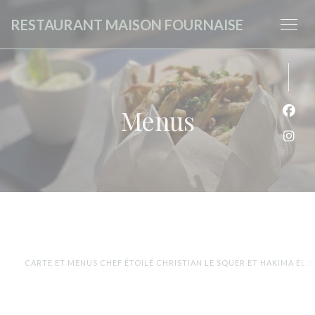
Personalizing your cookie choices
RESTAURANT MAISON FOURNAISE
Menus
Face
Inst
CARTE ET MENUS CHEF ÉTOILÉ CHRISTIAN LE SQUER ET HAKIMA EL B