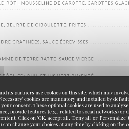
D RÔTI, MOUSSELINE DE CAROTTE, CAROTTES GLAC
, BEURRE DE CIBOULETTE, FRITES
DRE GRATINÉES, SAUCE ÉCREVISSES
OMME DE TERRE RATTE, SAUCE VIERGE
 RÔTI, FENOUIL ET JUS VERT PIMENTÉ
d its partners use cookies on this site, which may involve
'Necessary' cookies are mandatory and installed by default
 your consent. These optional cookies are used to analyz
ce, provide features (e.g., related to social networks) or 
Fromages
ontent. Click on 'OK, accept all', 'Deny all' or 'Personaliz
u can change your choices at any time by clicking on the co