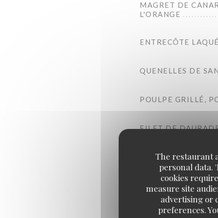
MAGRET DE CANAR
L'ORANGE
ENTRECÔTE LAQUÉE
QUENELLES DE SAN
POULPE GRILLÉ, P
FILET DE DAURADE
The restaurant an
personal data. 
cookies require
measure site audien
advertising or c
preferences. Yo