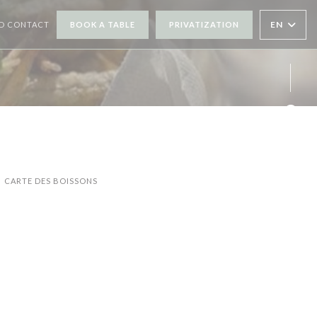
EN
D CONTACT
BOOK A TABLE
PRIVATIZATION
N A NEW WINDOW))
Face
Inst
CARTE DES BOISSONS