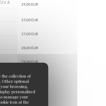
ÉES À
29,00 EUR
37,00 EUR
27,00 EUR
28,00 EUR
29,00 EUR
 the collection of
. Other optional
e your browsing,
display personalized
e' to manage your
okie icon at the