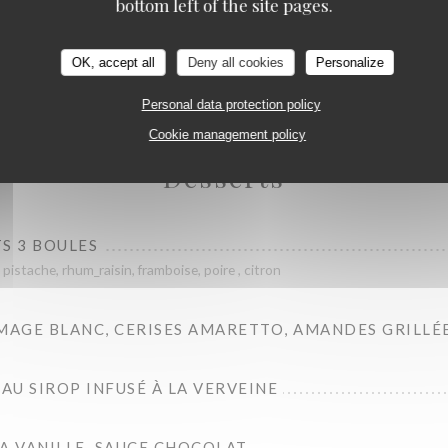
RESTAURANT MAISON FOURNAISE
bottom left of the site pages.
MAGE DU MOMENT
OK, accept all
Deny all cookies
Personalize
Personal data protection policy
Cookie management policy
Desserts
S 3 BOULES
, pistache, rhum_raisin, framboise, poire , citron
MAGE BLANC, CERISES AMARETTO, AMANDES GRILLÉ
 AU SIROP INFUSÉ À LA VERVEINE
A VANILLE, SAUCE CHOCOLAT