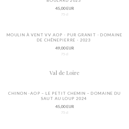
BOULARD 2023
45,00 EUR
75 cl
MOULIN À VENT VV AOP - PUR GRANIT - DOMAINE
DE CHÊNEPIERRE - 2023
49,00 EUR
75 cl
Val de Loire
CHINON -AOP – LE PETIT CHEMIN – DOMAINE DU
SAUT AU LOUP 2024
45,00 EUR
75 cl