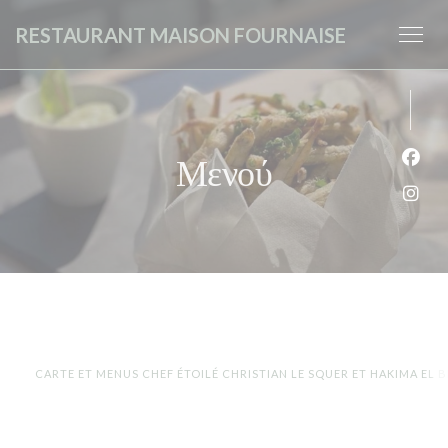
Πίνακας διαχείρισης "Μπισκότων" (Cookies)
RESTAURANT MAISON FOURNAISE
Μενού
Face
Inst
CARTE ET MENUS CHEF ÉTOILÉ CHRISTIAN LE SQUER ET HAKIMA EL B