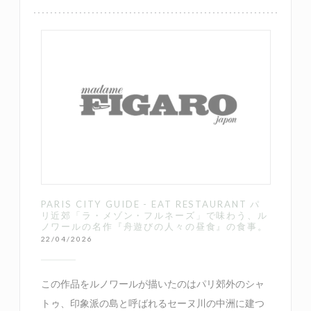
PARIS CITY GUIDE - EAT RESTAURANT パ
リ近郊「ラ・メゾン・フルネーズ」で味わう、ル
ノワールの名作『舟遊びの人々の昼食』の食事。
22/04/2026
この作品をルノワールが描いたのはパリ郊外のシャ
トゥ、印象派の島と呼ばれるセーヌ川の中洲に建つ