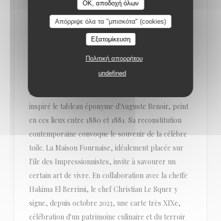
RESTAURANT MAISON FOURNAISE
OK, αποδοχή όλων
Musée d'Orsay jusqu'au 19 juillet 2026, la Maison
Απόρριψε όλα τα "μπισκότα" (cookies)
Fournaise à Chatou propose un menu "Déjeuner
des canotiers". Imaginé par le chef triplement étoilé
Εξατομίκευση
Christian Le Squer, chef du Cinq le restaurant du
Πολιτική απορρήτου
palace George V, il constitue une expérience
undefined
délicieuse au charme intemporel. Le cadre de
l'ancienne auberge guinguette, en bord de Seine, a
inspiré le tableau éponyme d'Auguste Renoir, peint
en ces lieux entre 1880 et 1881. Sa reconstitution
contemporaine convoque le souvenir de la célèbre
toile. La Maison Fournaise, idéalement placée sur
l'île des Impressionnistes, invite à savourer un
certain art de vivre. En collaboration avec la cheffe
Hakima El Berrimi, le chef Christian Le Squer y
signe, depuis octobre 2023, une carte très XIXe,
célébration d'un patrimoine culinaire et du terroir