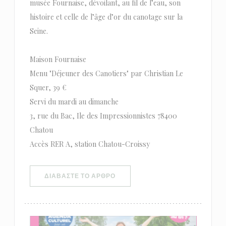
musée Fournaise, dévoilant, au fil de l’eau, son
histoire et celle de l’âge d’or du canotage sur la
Seine.
Maison Fournaise
Menu "Déjeuner des Canotiers" par Christian Le
Squer, 39 €
Servi du mardi au dimanche
3, rue du Bac, Ile des Impressionnistes 78400
Chatou
Accès RER A, station Chatou-Croissy
((ΑΝΟΊΓΕΙ ΣΕ ΝΈΟ ΠΑΡΆΘΥΡΟ))
ΔΙΑΒΆΣΤΕ ΤΟ ΆΡΘΡΟ