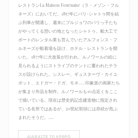
レストランLa Maison Fournaise（ラ・メゾン・フル
ネーズ）においてだ。1857年にパリ-シャトゥ間を結
ぶ列車が開通し、週末にブルジョワのパリっ子たち
がやってくる憩いの地となったシャトゥ。船大工で
ボートのレンタル業も営んでいたアルフォンス・フ
ルネーズが船着場を設け、ホテル・レストランを開
いた。1877年に大改装が行われ、ルノワールの絵に
見られるようにストライプのテントに覆われたテラ
スが設けられた。シスレー、ギュスターヴ・カイユ
ボット、エドガー・ドガ、モネ……印象派の画家たち
が集まり作品を制作。ルノワールも10点近くをここ
で描いている。現在は歴史的記念建造物に指定され
ている名所ではあるが、20世紀初頭には存続が危ぶ
まれたそうだ。......
((ΑΝΟΊΓΕΙ ΣΕ ΝΈΟ ΠΑΡΆΘΥΡΟ))
ΔΙΑΒΆΣΤΕ ΤΟ ΆΡΘΡΟ