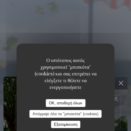
Ο ιστότοπος αυτός
χρησιμοποιεί "μπισκότα"
(cookies) και σας επιτρέπει να
RESTAURANT MAISON
ελέγξετε τι θέλετε να
ενεργοποιήσετε
FOURNAISE
RESTAURANT MAISON FOURNAISE
OK, αποδοχή όλων
ΠΑΡΑΔΟΣΙΑΚΌ ΓΑΛΛΙΚΌ ΕΣΤΙΑΤΌΡΙΟ
3 RUE DU
Απόρριψε όλα τα "μπισκότα" (cookies)
BAC - ILE DES IMPRESSIONNISTES 78400
CHATOU
Εξατομίκευση