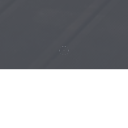
Καλωσήρθες στο
RESTAURANT MAISON
FOURNAISE