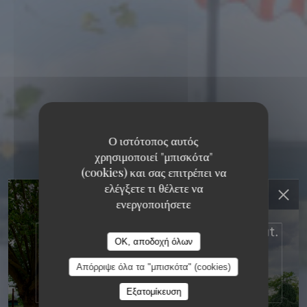
Ο ιστότοπος αυτός
χρησιμοποιεί "μπισκότα"
(cookies) και σας επιτρέπει να
RESTAURANT MAISON
ελέγξετε τι θέλετε να
ενεργοποιήσετε
FOURNAISE
RESTAURANT MAISON FOURNAISE
OK, αποδοχή όλων
ΠΑΡΑΔΟΣΙΑΚΌ ΓΑΛΛΙΚΌ ΕΣΤΙΑΤΌΡΙΟ
3 RUE DU
Απόρριψε όλα τα "μπισκότα" (cookies)
BAC - ILE DES IMPRESSIONNISTES 78400
CHATOU
Εξατομίκευση