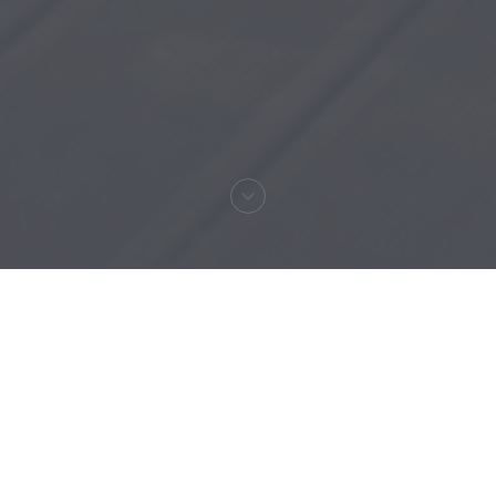
Καλωσήρθες στο
RESTAURANT MAISON
FOURNAISE