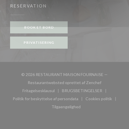
RESERVATION
BOOK ET BORD
PRIVATISERING
© 2026 RESTAURANT MAISON FOURNAISE —
((åbner i et nyt
Restaurantwebsted oprettet af
Zenchef
Fritagelsesklausul
BRUGSBETINGELSER
((åbner i et nyt vindue))
((åbner i et nyt vindue))
Politik for beskyttelse af persondata
Cookies politik
((åbner i et nyt vindue))
((åbner i et nyt
Tilgaengelighed
((åbner i et nyt vindue))