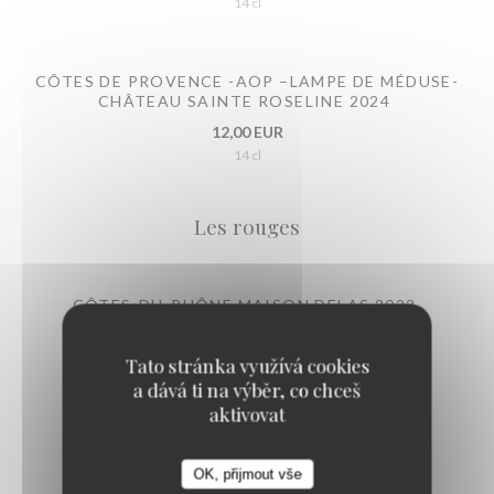
14 cl
CÔTES DE PROVENCE -AOP –LAMPE DE MÉDUSE-
CHÂTEAU SAINTE ROSELINE 2024
12,00 EUR
14 cl
Les rouges
CÔTES-DU-RHÔNE MAISON DELAS 2022
7,00 EUR
14 cl
Tato stránka využívá cookies
a dává ti na výběr, co chceš
aktivovat
LANGUEDOC DOMAINE DE L'OSTAL 2022
8,00 EUR
OK, přijmout vše
14 cl