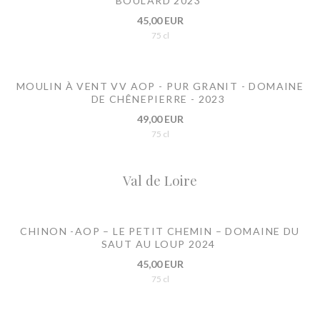
BOULARD 2023
45,00 EUR
75 cl
MOULIN À VENT VV AOP - PUR GRANIT - DOMAINE
DE CHÊNEPIERRE - 2023
49,00 EUR
75 cl
Val de Loire
CHINON -AOP – LE PETIT CHEMIN – DOMAINE DU
SAUT AU LOUP 2024
45,00 EUR
75 cl