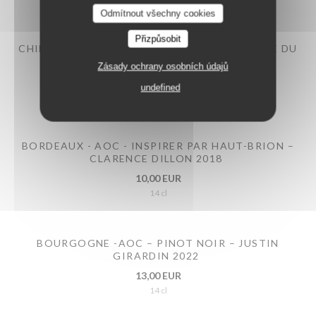
RESTAURANT MAISON FOURNAISE
Odmítnout všechny cookies
Přizpůsobit
CHINON - AOP – LE PETIT CHEMIN – DOMAINE DU
SAUT AU LOUP 2024
Zásady ochrany osobních údajů
9,00 EUR
undefined
14 cl
BORDEAUX - AOC - INSPIRER PAR HAUT-BRION –
CLARENCE DILLON 2018
10,00 EUR
14 cl
BOURGOGNE -AOC – PINOT NOIR – JUSTIN
GIRARDIN 2022
13,00 EUR
14 cl