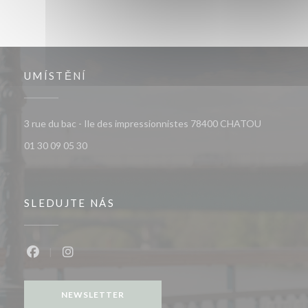
UMÍSTĚNÍ
((otevře s
3 rue du bac - Ile des impressionnistes 78400 CHATOU
01 30 09 05 30
SLEDUJTE NÁS
Facebook ((otevře se v novém okně))
Instagram ((otevře se v novém okně))
NEWSLETTER