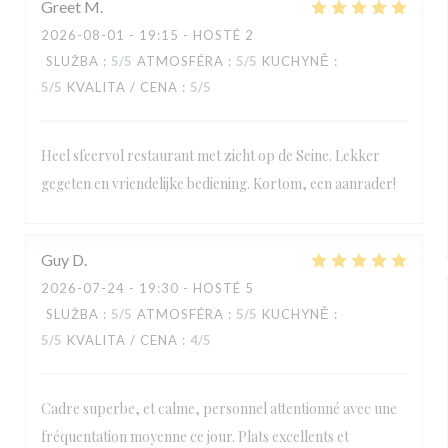
Greet
M
2026-08-01
- 19:15 - HOSTÉ 2
SLUŽBA
:
5
/5
ATMOSFÉRA
:
5
/5
KUCHYNĚ
:
5
/5
KVALITA / CENA
:
5
/5
Heel sfeervol restaurant met zicht op de Seine. Lekker
gegeten en vriendelijke bediening. Kortom, een aanrader!
Guy
D
2026-07-24
- 19:30 - HOSTÉ 5
SLUŽBA
:
5
/5
ATMOSFÉRA
:
5
/5
KUCHYNĚ
:
5
/5
KVALITA / CENA
:
4
/5
Cadre superbe, et calme, personnel attentionné avec une
fréquentation moyenne ce jour. Plats excellents et