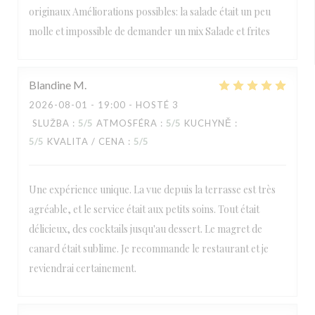
originaux Améliorations possibles: la salade était un peu
molle et impossible de demander un mix Salade et frites
Blandine
M
2026-08-01
- 19:00 - HOSTÉ 3
SLUŽBA
:
5
/5
ATMOSFÉRA
:
5
/5
KUCHYNĚ
:
5
/5
KVALITA / CENA
:
5
/5
Une expérience unique. La vue depuis la terrasse est très
agréable, et le service était aux petits soins. Tout était
délicieux, des cocktails jusqu'au dessert. Le magret de
canard était sublime. Je recommande le restaurant et je
reviendrai certainement.