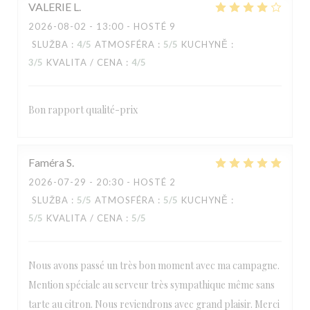
VALERIE
L
2026-08-02
- 13:00 - HOSTÉ 9
SLUŽBA
:
4
/5
ATMOSFÉRA
:
5
/5
KUCHYNĚ
:
3
/5
KVALITA / CENA
:
4
/5
Bon rapport qualité-prix
Faméra
S
2026-07-29
- 20:30 - HOSTÉ 2
SLUŽBA
:
5
/5
ATMOSFÉRA
:
5
/5
KUCHYNĚ
:
5
/5
KVALITA / CENA
:
5
/5
Nous avons passé un très bon moment avec ma campagne.
Mention spéciale au serveur très sympathique même sans
tarte au citron. Nous reviendrons avec grand plaisir. Merci