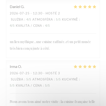
Daniel
G
2026-07-25
- 12:30 - HOSTÉ 2
SLUŽBA
:
4
/5
ATMOSFÉRA
:
5
/5
KUCHYNĚ
:
4
/5
KVALITA / CENA
:
4
/5
un lieu mythique...une cuisine raffinée..et un petit musée
très bien conçu juste à côté.
Irma
O
2026-07-25
- 12:30 - HOSTÉ 3
SLUŽBA
:
5
/5
ATMOSFÉRA
:
5
/5
KUCHYNĚ
:
5
/5
KVALITA / CENA
:
5
/5
Nous avons tous aimé notre visite : la cuisine française telle