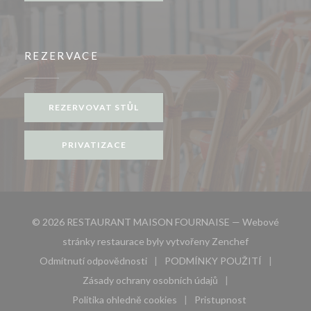
REZERVACE
REZERVOVAT STŮL
PRIVATIZACE
© 2026 RESTAURANT MAISON FOURNAISE — Webové
((otevře se v 
stránky restaurace byly vytvořeny
Zenchef
Odmítnutí odpovědnosti
PODMÍNKY POUŽITÍ
((otevře se v novém okně))
((otevře se v novém 
Zásady ochrany osobních údajů
((otevře se v novém okně))
Politika ohledně cookies
Pristupnost
((otevře se v novém okně))
((otevře se v novém 