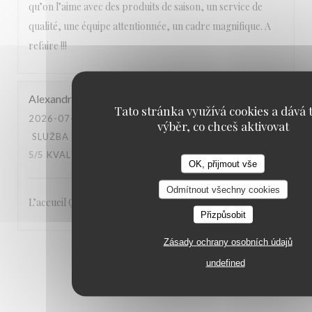
qu’on l’aime avec des produits de saison, un service de
qualité, une équipe attentionnée, un cadre magnifique. A
refaire !!!
Alexandre
L
Tato stránka využívá cookies a dává t
2026-07-23
- 19:00 - HOSTÉ 3
výběr, co chceš aktivovat
SLUŽBA
:
5
/5
ATMOSFÉRA
:
5
/5
KUCHYNĚ
:
5
/5
KVALITA / CENA
:
5
/5
OK, přijmout vše
Odmítnout všechny cookies
L’accueil Qualité du service Le site: en bord de Seine
Přizpůsobit
Zásady ochrany osobních údajů
1
2
3
undefined