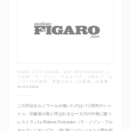
PARIS CITY GUIDE - EAT RESTAURANT パ
リ近郊「ラ・メゾン・フルネーズ」で味わう、ル
ノワールの名作『舟遊びの人々の昼食』の食事。
22/04/2026
この作品をルノワールが描いたのはパリ郊外のシャ
トゥ、印象派の島と呼ばれるセーヌ川の中洲に建つ
レストランLa Maison Fournaise（ラ・メゾン・フル
ネーズ）においてだ。1857年にパリ-シャトゥ間を結