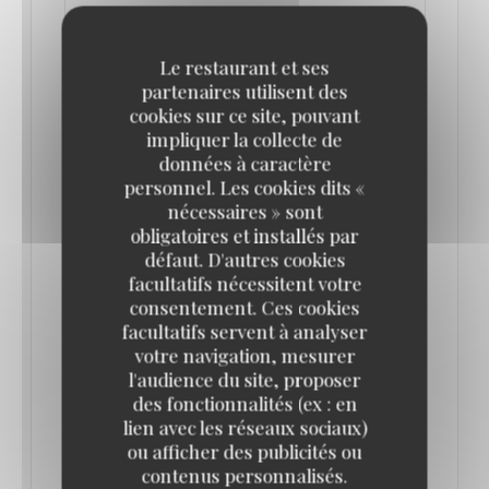
Le restaurant et ses
partenaires utilisent des
cookies sur ce site, pouvant
impliquer la collecte de
données à caractère
personnel. Les cookies dits «
nécessaires » sont
obligatoires et installés par
défaut. D'autres cookies
DÉJEUNER DES CANOTIERS À LA MAISON
facultatifs nécessitent votre
FOURNAISE DE CHATOU, UN MENU
consentement. Ces cookies
INSPIRÉ DU TABLEAU D'AUGUSTE RENOIR
facultatifs servent à analyser
24/04/2026
votre navigation, mesurer
l'audience du site, proposer
À l'occasion de l'exposition "Renoir et l'amour. La
des fonctionnalités (ex : en
lien avec les réseaux sociaux)
modernité heureuse (1865-1885)" qui se tient au
ou afficher des publicités ou
Musée d'Orsay jusqu'au 19 juillet 2026, la Maison
contenus personnalisés.
Fournaise à Chatou propose un menu "Déjeuner