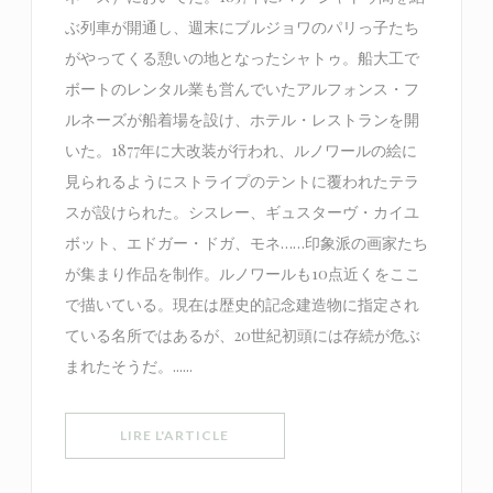
ぶ列車が開通し、週末にブルジョワのパリっ子たち
がやってくる憩いの地となったシャトゥ。船大工で
ボートのレンタル業も営んでいたアルフォンス・フ
ルネーズが船着場を設け、ホテル・レストランを開
いた。1877年に大改装が行われ、ルノワールの絵に
見られるようにストライプのテントに覆われたテラ
スが設けられた。シスレー、ギュスターヴ・カイユ
ボット、エドガー・ドガ、モネ……印象派の画家たち
が集まり作品を制作。ルノワールも10点近くをここ
で描いている。現在は歴史的記念建造物に指定され
ている名所ではあるが、20世紀初頭には存続が危ぶ
まれたそうだ。......
((OUVRE UNE NOUVELLE FENÊTRE))
LIRE L'ARTICLE