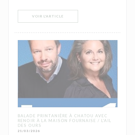
((OUVRE UNE NOUVELLE FENÊTRE))
VOIR L'ARTICLE
BALADE PRINTANIÈRE À CHATOU AVEC
RENOIR À LA MAISON FOURNAISE / L'AIL
DES OURS
21/03/2026