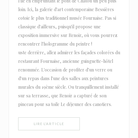
l'île en empruntant le pont de Chatou un peu plus
loin. Ici, la galerie d'art contemporaine Bessières
cotoie le plus traditionnel musée Fournaise. Pas si
classique d'ailleurs, puisqu'il propose une
exposition immersive sur Renoir, où vous pourrez
rencontrer l'hologramme du peintre !
uste derrière, allez admirer les façades colorées du
restaurant Fournaise, ancienne guinguette-hôtel
renommée. L'occasion de profiter d'un verre ou
d'un repas dans l'une des salles aux peintures
murales du 19ème siècle. Ou tranquillement installé
sur sa terrasse, que Renoir a capturé de son
pinceau pour sa toile Le déjeuner des canotiers.
((OUVRE UNE NOUVELLE FENÊTRE))
LIRE L'ARTICLE